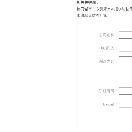
相关关键词：
热门城市：
东莞亲水&拒水纺粘
水纺粘无纺布厂家
公司名称：
联 系 人：
询盘内容：
手机号码：
E -mail：