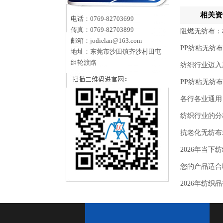
相关资
电话：0769-82703699
传真：0769-82703899
阻燃无纺布：
邮箱：
jodielan@163.com
PP纺粘无纺
地址：东莞市沙田镇齐沙村田屯
组轮渡路
纺织行业迈入
PP纺粘无纺
各行各业通用
纺织行业的分
抗老化无纺布
2026年当
您的产品适合
2026年纺