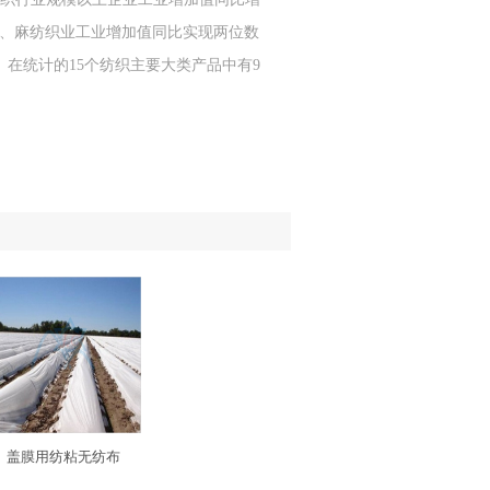
纺织、麻纺织业工业增加值同比实现两位数
在统计的15个纺织主要大类产品中有9
盖膜用纺粘无纺布