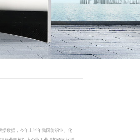
根据数据，今年上半年我国纺织业、化
，纺织行业规模以上企业工业增加值同比增