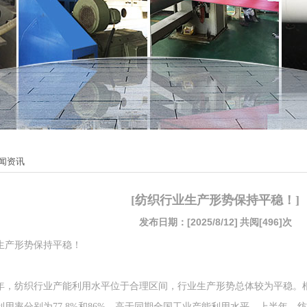
闻资讯
[纺织行业生产形势保持平稳！]
发布日期：[2025/8/12]
共阅[496]次
生产形势保持平稳！
年，纺织行业产能利用水平位于合理区间，行业生产形势总体较为平稳。
利用率分别为77.8%和86%，高于同期全国工业产能利用水平。上半年